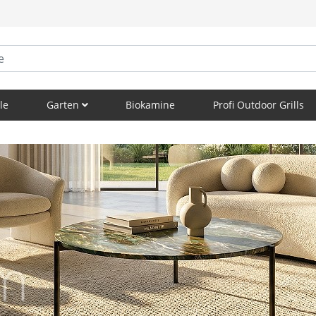
le
Garten
Biokamine
Profi Outdoor Grills