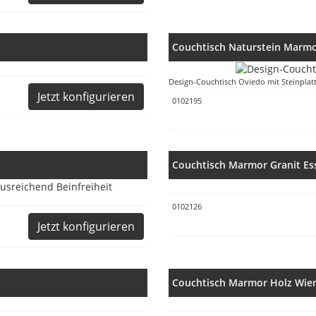
Couchtisch Naturstein Marm
Design-Couchtisch Oviedo mit Steinpla
Jetzt konfigurieren
0102195
Couchtisch Marmor Granit Es
0102126
Jetzt konfigurieren
Couchtisch Marmor Holz Wie