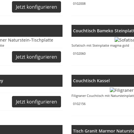
0102008
Jetzt konfigurieren
Couchtisch Bameko Steinplat
tte
Sofatisch mit Steinplatte magma gold
0102060
Jetzt konfigurieren
ey
Couchtisch Kassel
Filigraner Couchtisch mit Natursteinplat
Jetzt konfigurieren
0102156
Tisch Granit Marmor Naturste