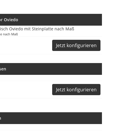
or Oviedo
tte nach Maß
Jetzt konfigurieren
sen
Jetzt konfigurieren
n