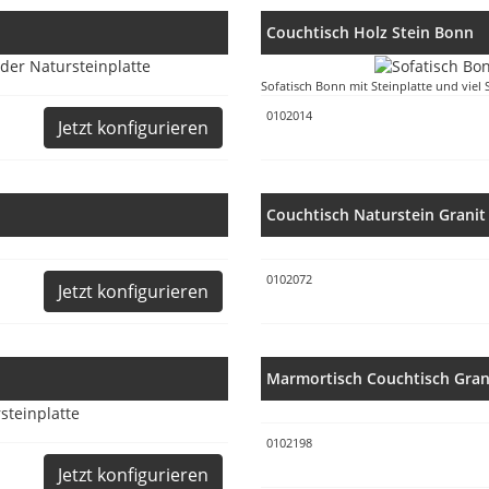
Couchtisch Holz Stein Bonn
Sofatisch Bonn mit Steinplatte und viel
0102014
Jetzt konfigurieren
Couchtisch Naturstein Grani
0102072
Jetzt konfigurieren
Marmortisch Couchtisch Gran
0102198
Jetzt konfigurieren