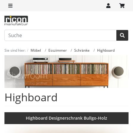
Sie sind hier:
Möbel
Esszimmer
Schränke
Highboard
Highboard
Highboard Designerschrank Bullgo-Holz