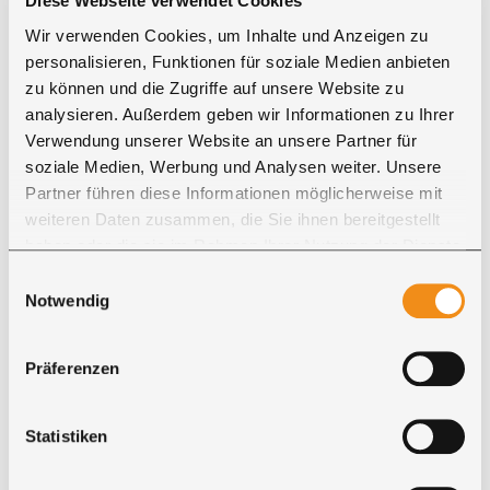
Diese Webseite verwendet Cookies
Highboard nach Maß Board Si Print
Wir verwenden Cookies, um Inhalte und Anzeigen zu
personalisieren, Funktionen für soziale Medien anbieten
Sideboard nach Maß konfigurieren
zu können und die Zugriffe auf unsere Website zu
0110117
analysieren. Außerdem geben wir Informationen zu Ihrer
Jetzt konfigurieren
Verwendung unserer Website an unsere Partner für
soziale Medien, Werbung und Analysen weiter. Unsere
Partner führen diese Informationen möglicherweise mit
Highboard Dublin
weiteren Daten zusammen, die Sie ihnen bereitgestellt
haben oder die sie im Rahmen Ihrer Nutzung der Dienste
Highboard Dublin - Holzschrank in Wunschmaßen
gesammelt haben. Sie geben Einwilligung zu unseren
Einwilligungsauswahl
Cookies, wenn Sie unsere Webseite weiterhin nutzen.
Notwendig
0110011
Jetzt konfigurieren
Präferenzen
Sideboard Bremen zum konfigurieren
Statistiken