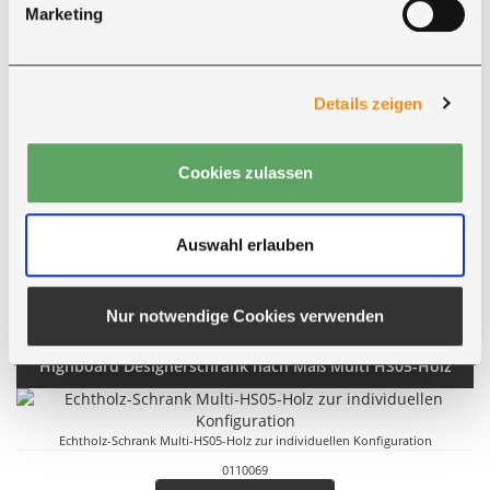
Sideboard Bremen mit Schubfächern aus Massivholz zur individuellen
Marketing
Konfiguration
0108008
Jetzt konfigurieren
Details zeigen
Highboard nach Maß Board Si Print
Cookies zulassen
Sideboard nach Maß konfigurieren
Auswahl erlauben
0110123
Jetzt konfigurieren
Nur notwendige Cookies verwenden
Highboard Designerschrank nach Maß Multi HS05-Holz
Echtholz-Schrank Multi-HS05-Holz zur individuellen Konfiguration
0110069