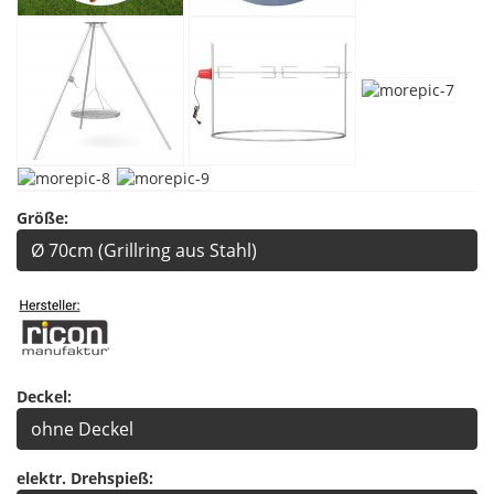
Größe:
Ø 70cm (Grillring aus Stahl)
Deckel:
ohne Deckel
elektr. Drehspieß: