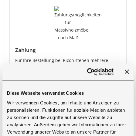
Zahlung
Für Ihre Bestellung bei Ricon stehen mehrere
Zahlungsarten zur Auswahl.
●
PayPal
●
Vorkasse
●
Nachnahme
Diese Webseite verwendet Cookies
●
Barzahlung bei Abholung
Wir verwenden Cookies, um Inhalte und Anzeigen zu
●
Kreditkarte
personalisieren, Funktionen für soziale Medien anbieten
zu können und die Zugriffe auf unsere Website zu
Bei Zahlung per Vorkasse erhalten Sie
5 % Rabatt
analysieren. Außerdem geben wir Informationen zu Ihrer
auf den Produktpreis
.
Verwendung unserer Website an unsere Partner für