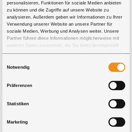
personalisieren, Funktionen für soziale Medien anbieten
zu können und die Zugriffe auf unsere Website zu
analysieren. Außerdem geben wir Informationen zu Ihrer
Verwendung unserer Website an unsere Partner für
SERVICE RUND UM IHRE BESTELLUNG
soziale Medien, Werbung und Analysen weiter. Unsere
Zahlung, Lieferung und persönliche
Partner führen diese Informationen möglicherweise mit
Beratung
weiteren Daten zusammen, die Sie ihnen bereitgestellt
haben oder die sie im Rahmen Ihrer Nutzung der Dienste
gesammelt haben. Sie geben Einwilligung zu unseren
Einwilligungsauswahl
Cookies, wenn Sie unsere Webseite weiterhin nutzen.
Notwendig
Präferenzen
Zahlung
Statistiken
Für Ihre Bestellung bei Ricon stehen mehrere
Zahlungsarten zur Auswahl.
Marketing
●
PayPal