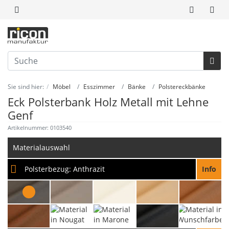
Sie sind hier:
Möbel
Esszimmer
Bänke
Polstereckbänke
Eck Polsterbank Holz Metall mit Lehne
Genf
Artikelnummer: 0103540
Materialauswahl
Polsterbezug:
Anthrazit
Info