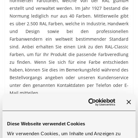
normierten Farbtönen, welche von der RAL gGmbH
erstellt und verwaltet werden. Im Jahr 1927 bestand die
Normung lediglich nur aus 40 Farben. Mittlerweile gibt
es über 2.500 RAL Farben, welche in Industrie, Handwerk
und Design sowie bei den professionellen
Farbanwendern ein weltweit bestimmender Standard
sind. Anbei erhalten Sie einen Link zu den
RAL-Classic
Farben, um für Ihr Produkt die passende Farbveredlung
zu finden. Wenn Sie sich für eine Farbe entschieden
haben, können Sie dies im Bemerkungsfeld während des
Bestellvorgangs angeben oder unseren Kundenservice
unter den genannten Kontaktdaten per Telefon oder E-
Mail mitteilen.
Bitte beachten Sie, dass unsere Möbel ausschließlich für
den Innenbereich konzipiert sind. Sofern Sie Möbel für
den Outdoor Bereich suchen, empfehlen wir unsere
Diese Webseite verwendet Cookies
Kategorie Garten oder fragen Sie Ihr individuelles Projekt
Wir verwenden Cookies, um Inhalte und Anzeigen zu
gern bei uns an.