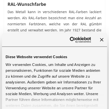
RAL-Wunschfarbe
Das Metall kann in verschiedenen RAL-Farben lackiert
werden. Als RAL-Farben bezeichnet man eine Anzahl an
normierten Farbtönen, welche von der RAL gGmbH
erstellt und verwaltet werden. Im Jahr 1927 bestand die
Normung lediglich nur aus 40 Farben. Mittlerweile gibt
es über 2.500 RAL Farben, welche in Industrie, Handwerk
und Design sowie bei den professionellen
Farbanwendern ein weltweit bestimmender Standard
Diese Webseite verwendet Cookies
sind. Anbei erhalten Sie einen Link zu den
RAL-Classic
Wir verwenden Cookies, um Inhalte und Anzeigen zu
Farben, um für Ihr Produkt die passende Farbveredlung
personalisieren, Funktionen für soziale Medien anbieten
zu finden. Wenn Sie sich für eine Farbe entschieden
zu können und die Zugriffe auf unsere Website zu
haben, können Sie dies im Bemerkungsfeld während des
analysieren. Außerdem geben wir Informationen zu Ihrer
Bestellvorgangs angeben oder unseren Kundenservice
Verwendung unserer Website an unsere Partner für
unter den genannten Kontaktdaten per Telefon oder E-
soziale Medien, Werbung und Analysen weiter. Unsere
Mail mitteilen.
Partner führen diese Informationen möglicherweise mit
weiteren Daten zusammen, die Sie ihnen bereitgestellt
Bitte beachten Sie, dass unsere Möbel ausschließlich für