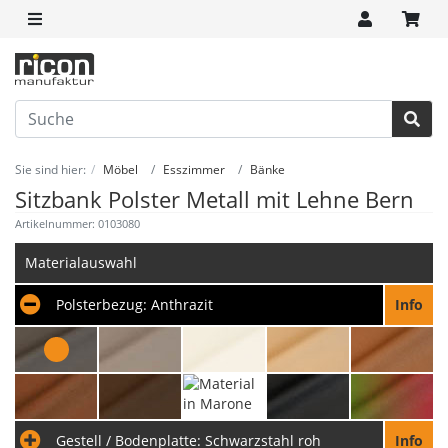
Sie sind hier:
Möbel
Esszimmer
Bänke
Sitzbank Polster Metall mit Lehne Bern
Artikelnummer: 0103080
Materialauswahl
Polsterbezug:
Anthrazit
Info
Gestell / Bodenplatte:
Schwarzstahl roh
Info