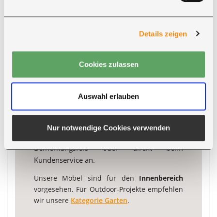
Details zeigen
INDIVIDUELLE FARBGESTALTUNG
Metallteile in Ihrer RAL-
Cookies zulassen
Wunschfarbe
Auswahl erlauben
Lackierbare Metallteile können in
zahlreichen RAL-Farben gefertigt werden.
Wählen Sie die Option "RAL-Wunschfarbe"
Nur notwendige Cookies verwenden
und geben Sie den Farbcode im
Bemerkungsfeld oder direkt beim
Kundenservice an.
Unsere Möbel sind für den
Innenbereich
vorgesehen. Für Outdoor-Projekte empfehlen
wir unsere
Kategorie Garten
.