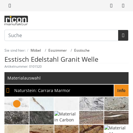
Sie sind hier:
Möbel
Esszimmer
Esstische
Esstisch Edelstahl Granit Welle
Artikelnummer: 0101520
Materialauswahl
Naturstein:
Carrara Marmor
Info