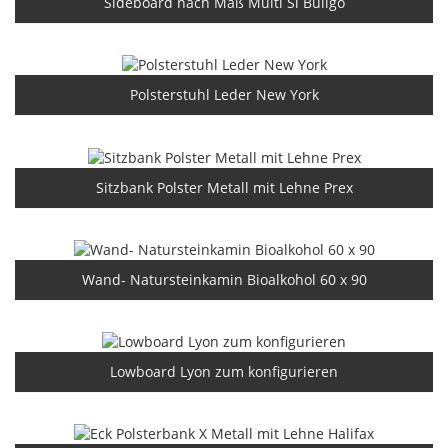
Sideboard nach Maß Multi Si Bullgo
Polsterstuhl Leder New York
Sitzbank Polster Metall mit Lehne Prex
Wand- Natursteinkamin Bioalkohol 60 x 90
Lowboard Lyon zum konfigurieren