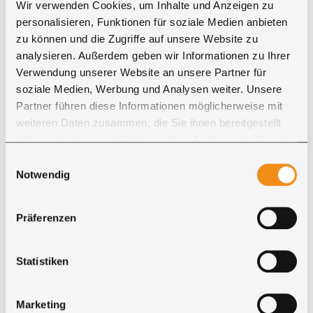
Wir verwenden Cookies, um Inhalte und Anzeigen zu
personalisieren, Funktionen für soziale Medien anbieten
zu können und die Zugriffe auf unsere Website zu
Max M.
analysieren. Außerdem geben wir Informationen zu Ihrer
" ... vielen Dank für die tolle, professionelle
Verwendung unserer Website an unsere Partner für
und flexible Betreuung von der
soziale Medien, Werbung und Analysen weiter. Unsere
Mustersendung bis zur Auslieferung mit dem
Partner führen diese Informationen möglicherweise mit
– freundlichen, hilfsbereiten Ricon-Fahrer. Der
weiteren Daten zusammen, die Sie ihnen bereitgestellt
Tisch hätte nicht schöner werden können..."
haben oder die sie im Rahmen Ihrer Nutzung der Dienste
gesammelt haben. Sie geben Einwilligung zu unseren
Einwilligungsauswahl
Cookies, wenn Sie unsere Webseite weiterhin nutzen.
Notwendig
Präferenzen
Statistiken
Marketing