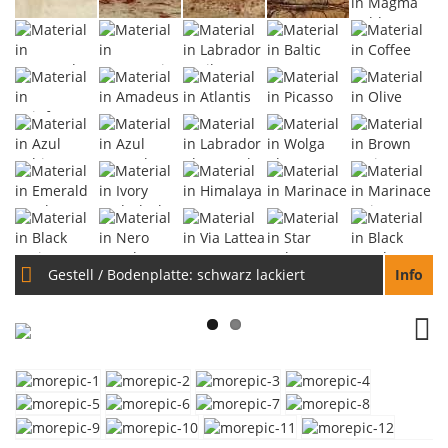
Gestell / Bodenplatte:
schwarz lackiert
Info
Next