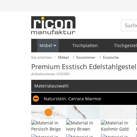
Möbel
Tischplatten
Tischgestel
Sie sind hier:
Möbel
Esszimmer
Esstische
Premium Esstisch Edelstahlgeste
Artikelnummer: 0101005
Materialauswahl
Naturstein:
Carrara Marmor