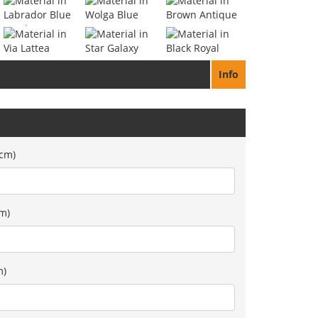
Info
0cm)
cm)
m)