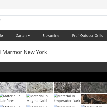
le
Garten
Biokamine
Profi Outdoor Grills
ll Marmor New York