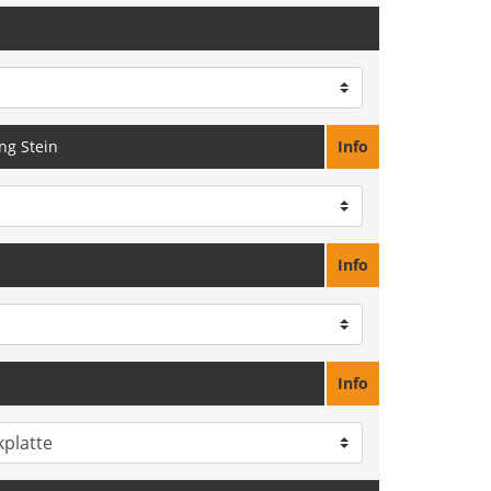
ng Stein
Info
Info
Info