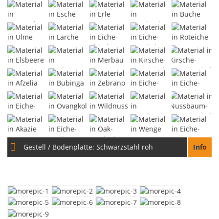
Gestell / Bodenplatte:
Schwarzstahl roh
Info