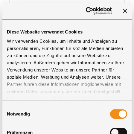
Diese Webseite verwendet Cookies
Wir verwenden Cookies, um Inhalte und Anzeigen zu
ECHTE KUNDENMÖBEL
personalisieren, Funktionen für soziale Medien anbieten
Referenzen unserer Kunden
zu können und die Zugriffe auf unsere Website zu
analysieren. Außerdem geben wir Informationen zu Ihrer
Verwendung unserer Website an unsere Partner für
soziale Medien, Werbung und Analysen weiter. Unsere
Partner führen diese Informationen möglicherweise mit
Michael S.
weiteren Daten zusammen, die Sie ihnen bereitgestellt
haben oder die sie im Rahmen Ihrer Nutzung der Dienste
„Wir sind sehr zufrieden mit dem tollen Tisch.
gesammelt haben. Sie geben Einwilligung zu unseren
Vielen Dank und liebe Grüße.“
Einwilligungsauswahl
Cookies, wenn Sie unsere Webseite weiterhin nutzen.
Notwendig
Präferenzen