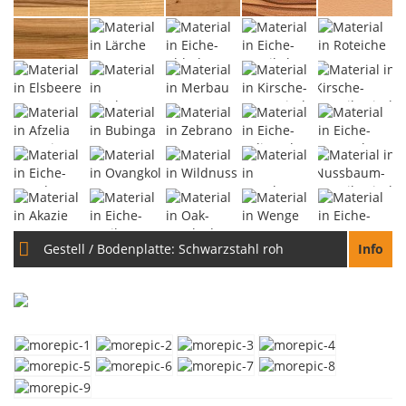
Gestell / Bodenplatte:
Schwarzstahl roh
Info