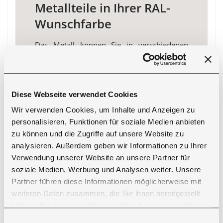
Metallteile in Ihrer RAL-
Wunschfarbe
Das Metall können Sie in verschiedenen
RAL-Farben lackieren lassen. Als RAL-Farben
bezeichnet man normierte Farbtöne, welche
von der RAL gGmbH erstellt und verwaltet
werden. Um diese Option zu konfigurieren,
Diese Webseite verwendet Cookies
wählen Sie bei der Materialauswahl "RAL-
Wir verwenden Cookies, um Inhalte und Anzeigen zu
Wunschfarbe". Den Farbcode Ihrer
personalisieren, Funktionen für soziale Medien anbieten
gewünschten RAL-Farbe können Sie
zu können und die Zugriffe auf unsere Website zu
während des Bestellvorganges im
analysieren. Außerdem geben wir Informationen zu Ihrer
Bemerkungsfeld angeben oder unseren
Verwendung unserer Website an unsere Partner für
Kundenservice kontaktieren.
soziale Medien, Werbung und Analysen weiter. Unsere
Partner führen diese Informationen möglicherweise mit
Bitte beachten Sie, dass unsere Esstische
weiteren Daten zusammen, die Sie ihnen bereitgestellt
ausschließlich für den
Innenbereich
haben oder die sie im Rahmen Ihrer Nutzung der Dienste
konzipiert sind. Für Outdoor-Modelle
gesammelt haben. Sie geben Einwilligung zu unseren
Einwilligungsauswahl
empfehlen wir unsere
Kategorie Garten
.