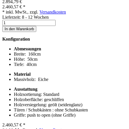
2.894,79 €
2.460,57 €
*
* inkl. MwSt., zzgl.
Versandkosten
Lieferzeit: 8 - 12 Wochen
In den Warenkorb
Konfiguration
Abmessungen
Breite:
160
cm
Höhe:
50
cm
Tiefe:
40
cm
Material
Massivholz:
Eiche
Ausstattung
Holzsortierung:
Standard
Holzoberfläche:
geschliffen
Holzversiegelung:
geölt (seidenglanz)
Türen / Schubkästen :
ohne Schubkasten
Griffe:
push to open (ohne Griffe)
2.460,57 €
*