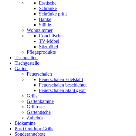
Esstische
Schränke
Schränke print
Bänke
Stühle
Wohnzimmer
Couchtische
TV-Möbel
Sitzmöbel
Pflegeprodukte
Tischplatten
Tischgestelle
Garten
Feuerschalen
Feuerschalen Edelstahl
Feuerschalen beschichtet
Feuerschalen Stahl geölt
Grills
Gartenkamine
Grillroste
Gartentische
Zubehör
Biokamine
Profi Outdoor Grills
Sonderangebote