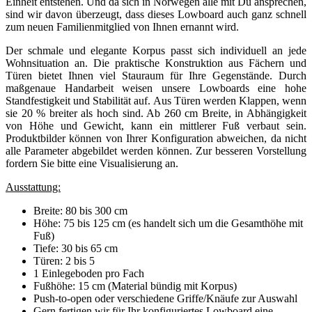
Einheit entstehen. Und da sich in Norwegen alle mit Du ansprechen,
sind wir davon überzeugt, dass dieses Lowboard auch ganz schnell
zum neuen Familienmitglied von Ihnen ernannt wird.
Der schmale und elegante Korpus passt sich individuell an jede
Wohnsituation an. Die praktische Konstruktion aus Fächern und
Türen bietet Ihnen viel Stauraum für Ihre Gegenstände. Durch
maßgenaue Handarbeit weisen unsere Lowboards eine hohe
Standfestigkeit und Stabilität auf. Aus Türen werden Klappen, wenn
sie 20 % breiter als hoch sind. Ab 260 cm Breite, in Abhängigkeit
von Höhe und Gewicht, kann ein mittlerer Fuß verbaut sein.
Produktbilder können von Ihrer Konfiguration abweichen, da nicht
alle Parameter abgebildet werden können. Zur besseren Vorstellung
fordern Sie bitte eine Visualisierung an.
Ausstattung:
Breite: 80 bis 300 cm
Höhe: 75 bis 125 cm (es handelt sich um die Gesamthöhe mit
Fuß)
Tiefe: 30 bis 65 cm
Türen: 2 bis 5
1 Einlegeboden pro Fach
Fußhöhe: 15 cm (Material bündig mit Korpus)
Push-to-open oder verschiedene Griffe/Knäufe zur Auswahl
Gern fertigen wir für Ihr konfiguriertes Lowboard eine