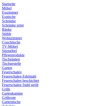
Startseite
Möbel
Esszimmer
Esstische
Schränke
Schränke print
Bänke
Stühle
Wohnzimmer
Couchtische
TV-Möbel
Sitzmöbel
Pflegeprodukte
Tischplatten
Tischgestelle
Garten
Feuerschalen
Feuerschalen Edelstahl
Feuerschalen beschichtet
Feuerschalen Stahl geölt
Grills
Gartenkamine
Grillroste
Gartentische