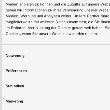
Termin zur Beratung
Medien anbieten zu können und die Zugriffe auf unsere Web
geben wir Informationen zu Ihrer Verwendung unserer Websit
Medien, Werbung und Analysen weiter. Unsere Partner führe
möglicherweise mit weiteren Daten zusammen, die Sie ihnen b
im Rahmen Ihrer Nutzung der Dienste gesammelt haben. Sie
SICHERE ANLIEFERUNG
Cookies, wenn Sie unsere Webseite weiterhin nutzen.
Lieferung Ihrer Massivholzmöbel nach
Maß
Einwilligungsauswahl
Notwendig
Ihr Möbelstück wird sorgfältig verpackt und geschützt
geliefert. Je nach Auftrag erfolgt die Anlieferung mit
unserem eigenen Fuhrpark oder durch einen vertrauten
Präferenzen
Speditionspartner.
Statistiken
Wichtig für Ihre Anlieferung:
●
Liefertag und Zeitfenster erhalten Sie ca. eine Woche
vorher.
Marketing
●
Unser Fahrer ruft ca. 30 Minuten vor Ankunft an.