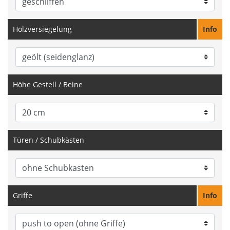
Holzversiegelung
Info
Höhe Gestell / Beine
Türen / Schubkästen
Griffe
Info