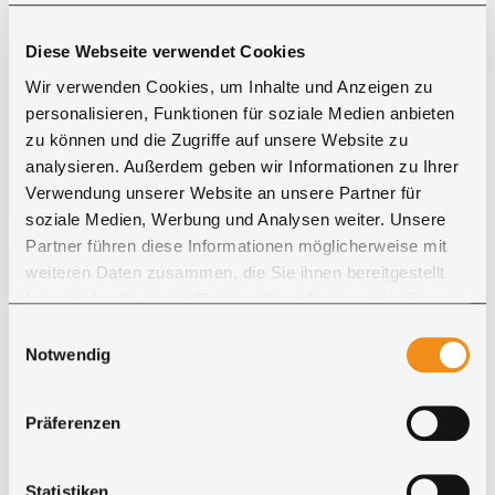
Marzana G.
Diese Webseite verwendet Cookies
" ... Wir sind mit unserem neuen Board sehr zufrieden
Wir verwenden Cookies, um Inhalte und Anzeigen zu
und ist immer wieder ein Hingucker. Das Board ist super
personalisieren, Funktionen für soziale Medien anbieten
schön verarbeitet und wir sind sehr zufrieden ..."
zu können und die Zugriffe auf unsere Website zu
analysieren. Außerdem geben wir Informationen zu Ihrer
Ina H.
Verwendung unserer Website an unsere Partner für
soziale Medien, Werbung und Analysen weiter. Unsere
" ... wir lieben unser Sideboard voll und ganz... Alles war
Partner führen diese Informationen möglicherweise mit
top, Lieferung perfekt ..."
weiteren Daten zusammen, die Sie ihnen bereitgestellt
haben oder die sie im Rahmen Ihrer Nutzung der Dienste
gesammelt haben. Sie geben Einwilligung zu unseren
Einwilligungsauswahl
Cookies, wenn Sie unsere Webseite weiterhin nutzen.
Notwendig
RAL-Wunschfarbe
Der Korpus, die Fronten sowie Gestell/Füße Ihres neuen
Präferenzen
Schrankes können in Ihrer gewünschten RAL-Farbe
lackiert werden. Als RAL-Farben bezeichnet man eine
Anzahl an normierten Farbtönen, welche von der RAL
Statistiken