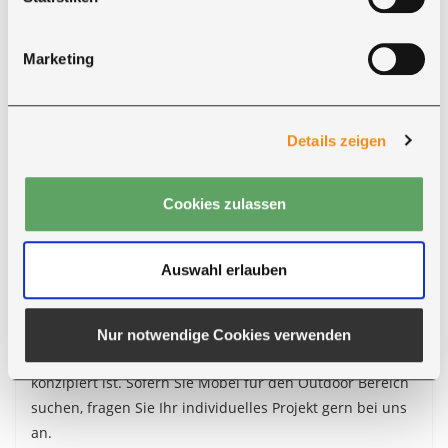
gGmbH erstellt und verwaltet werden. Im Jahr 1927
bestand die Normung lediglich nur aus 40 Farben.
Marketing
Mittlerweile gibt es über 2.500 RAL Farben, welche in
Industrie, Handwerk und Design sowie bei den
professionellen Farbanwendern ein weltweit
bestimmender Standard sind. Anbei erhalten Sie einen
Details zeigen
Link zu den
RAL-Classic
Farben, um für sich die
passende Farbveredlung zu finden. Wenn Sie sich für
Cookies zulassen
eine Farbe entschieden haben, können Sie dies im
Bemerkungsfeld während des Bestellvorgangs angeben
oder unseren Kundenservice unter den genannten
Auswahl erlauben
Kontaktdaten per Telefon oder E-Mail mitteilen.
p align="justify">Bitte beachten Sie, dass dieses
Nur notwendige Cookies verwenden
Möbelstück ausschließlich für den
Innenbereich
konzipiert ist. Sofern Sie Möbel für den Outdoor Bereich
suchen, fragen Sie Ihr individuelles Projekt gern bei uns
an.