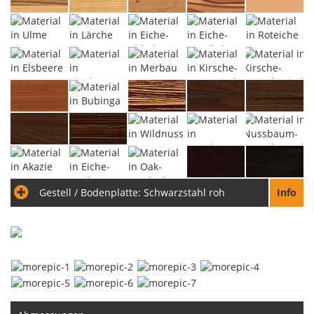
Gestell / Bodenplatte:
Schwarzstahl roh
Info