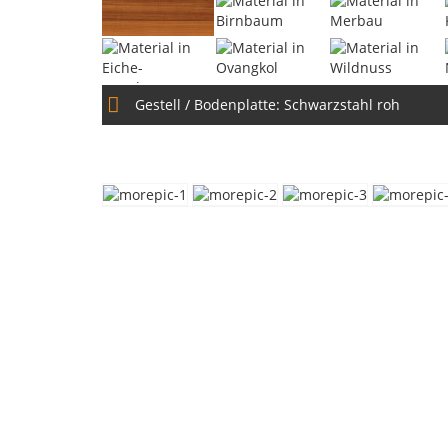
Gestell / Bodenplatte:
Schwarzstahl roh