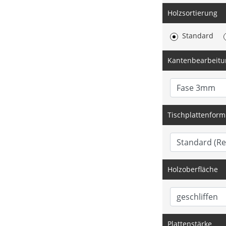
Holzsortierung
Standard
Kantenbearbeitu
Tischplattenform
Holzoberfläche
Plattenstärke