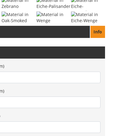
Info
m)
cm)
)