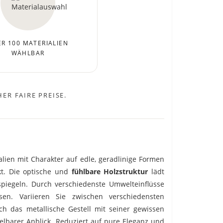
R 100 MATERIALIEN
WÄHLBAR
ER FAIRE PREISE.
alien mit Charakter auf edle, geradlinige Formen
kt. Die optische und
fühlbare Holzstruktur
lädt
egeln. Durch verschiedenste Umwelteinflüsse
en. Variieren Sie zwischen verschiedensten
h das metallische Gestell mit seiner gewissen
lbarer Anblick. Reduziert auf pure Eleganz und