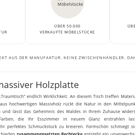
ÜBER 50.000
ÜBE
TUR
VERKAUFTE MÖBELSTÜCKE
EKT AUS DER MANUFAKTUR. KEINE ZWISCHENHÄNDLER. DAH
assiver Holzplatte
raumtisch“ endlich Wirklichkeit. An diesem Tisch treffen Materi
e aus hochwertigen Massivholz rückt die Natur in den Mittelpun
nd lässt das Geheimnis des Waldes in Ihrem Zuhause widerspi
Farben, die Ihr Esszimmer in neuem Glanz erstrahlen lass
r perfektes Schmuckstück zu kreieren. Formschön schmiegt sic
schieden
zusammengesetzten Rechtecke
entsteht ein unverwechse