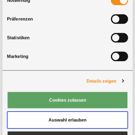
Notwendig
SERVICE RUND UM IHRE BESTELLUNG
Zahlung, Lieferung und persönliche
Beratung
Präferenzen
Statistiken
Marketing
Details zeigen
Zahlung
Für Ihre Bestellung bei Ricon stehen mehrere
Zahlungsarten zur Auswahl.
Cookies zulassen
●
PayPal
●
Vorkasse
Auswahl erlauben
●
Nachnahme
●
Barzahlung bei Abholung