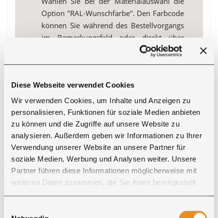
Wählen Sie bei der Materialauswahl die
Option "RAL-Wunschfarbe". Den Farbcode
können Sie während des Bestellvorgangs
im Bemerkungsfeld oder direkt über
unseren Kundenservice angeben. RAL-
Farben sind international standardisierte
Farbtöne für Industrie, Handwerk und
Diese Webseite verwendet Cookies
Design. Eine Übersicht der
RAL-Classic
Farben
hilft Ihnen bei der Auswahl.
Wir verwenden Cookies, um Inhalte und Anzeigen zu
personalisieren, Funktionen für soziale Medien anbieten
Bitte beachten Sie, dass unsere Möbel
zu können und die Zugriffe auf unsere Website zu
ausschließlich für den
Innenbereich
analysieren. Außerdem geben wir Informationen zu Ihrer
vorgesehen sind. Für Outdoor-Projekte
Verwendung unserer Website an unsere Partner für
empfehlen wir unsere
Kategorie Garten
soziale Medien, Werbung und Analysen weiter. Unsere
oder fragen Sie Ihr individuelles Projekt
Partner führen diese Informationen möglicherweise mit
direkt bei uns an.
weiteren Daten zusammen, die Sie ihnen bereitgestellt
haben oder die sie im Rahmen Ihrer Nutzung der Dienste
gesammelt haben. Sie geben Einwilligung zu unseren
Einwilligungsauswahl
Cookies, wenn Sie unsere Webseite weiterhin nutzen.