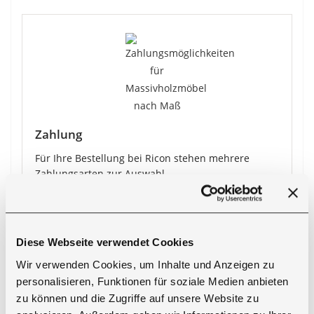
Zahlung
Für Ihre Bestellung bei Ricon stehen mehrere
Zahlungsarten zur Auswahl.
●
PayPal
●
Vorkasse
●
Nachnahme
Diese Webseite verwendet Cookies
●
Barzahlung bei Abholung
●
Kreditkarte
Wir verwenden Cookies, um Inhalte und Anzeigen zu
personalisieren, Funktionen für soziale Medien anbieten
Bei Zahlung per Vorkasse erhalten Sie
5 % Rabatt
zu können und die Zugriffe auf unsere Website zu
auf den Produktpreis
.