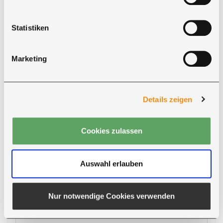
Statistiken
Marketing
Details zeigen
Lieferung
Ihre Massivholzmöbel werden je nach Auftrag
durch unseren eigenen Fahrer oder durch
Cookies zulassen
vertraute Speditionspartner geliefert.
Auswahl erlauben
Der Liefertermin wird vorab abgestimmt. Das
Hereintragen ist je nach Lieferart und
Vereinbarung möglich.
Nur notwendige Cookies verwenden