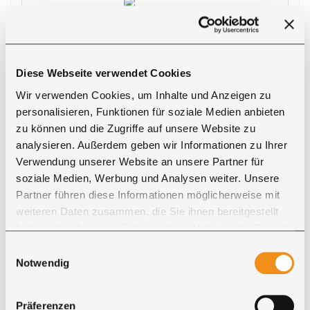
Diese Webseite verwendet Cookies
Zahlung
Wir verwenden Cookies, um Inhalte und Anzeigen zu
personalisieren, Funktionen für soziale Medien anbieten
Für Ihre Bestellung bei Ricon stehen mehrere
zu können und die Zugriffe auf unsere Website zu
Zahlungsarten zur Auswahl.
analysieren. Außerdem geben wir Informationen zu Ihrer
●
PayPal
Verwendung unserer Website an unsere Partner für
●
Vorkasse
soziale Medien, Werbung und Analysen weiter. Unsere
●
Nachnahme
Partner führen diese Informationen möglicherweise mit
●
Barzahlung bei Abholung
weiteren Daten zusammen, die Sie ihnen bereitgestellt
●
Kreditkarte
haben oder die sie im Rahmen Ihrer Nutzung der Dienste
gesammelt haben. Sie geben Einwilligung zu unseren
Einwilligungsauswahl
Bei Zahlung per Vorkasse erhalten Sie
5 % Rabatt
Cookies, wenn Sie unsere Webseite weiterhin nutzen.
Notwendig
auf den Produktpreis
.
Präferenzen
Zahlungsarten ansehen