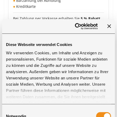
●
Barzahlung bei Abholung
●
Kreditkarte
Bei Zahlung per Vorkasse erhalten Sie
5 % Rabatt
auf den Produktpreis
.
Zahlungsarten ansehen
Diese Webseite verwendet Cookies
Wir verwenden Cookies, um Inhalte und Anzeigen zu
personalisieren, Funktionen für soziale Medien anbieten
zu können und die Zugriffe auf unsere Website zu
analysieren. Außerdem geben wir Informationen zu Ihrer
Verwendung unserer Website an unsere Partner für
soziale Medien, Werbung und Analysen weiter. Unsere
Partner führen diese Informationen möglicherweise mit
Lieferung
weiteren Daten zusammen, die Sie ihnen bereitgestellt
Ihre Massivholzmöbel werden je nach Auftrag
haben oder die sie im Rahmen Ihrer Nutzung der Dienste
durch unseren eigenen Fahrer oder durch
gesammelt haben. Sie geben Einwilligung zu unseren
Einwilligungsauswahl
vertraute Speditionspartner geliefert.
Cookies, wenn Sie unsere Webseite weiterhin nutzen.
Notwendig