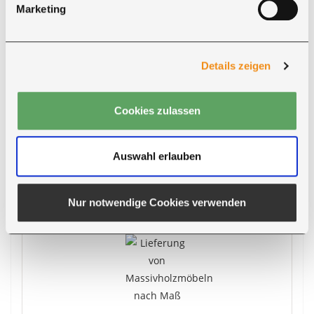
Zahlungsarten zur Auswahl.
Marketing
●
PayPal
●
Vorkasse
●
Nachnahme
Details zeigen
●
Barzahlung bei Abholung
●
Kreditkarte
Cookies zulassen
Bei Zahlung per Vorkasse erhalten Sie
5 % Rabatt
auf den Produktpreis
.
Auswahl erlauben
Zahlungsarten ansehen
Nur notwendige Cookies verwenden