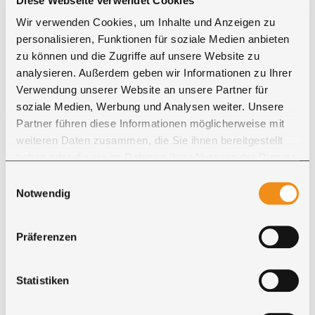
Diese Webseite verwendet Cookies
" ...Sehr gute Qualität, werden es auf jeden Fall
Wir verwenden Cookies, um Inhalte und Anzeigen zu
weiterempfehlen. Danke..."
personalisieren, Funktionen für soziale Medien anbieten
zu können und die Zugriffe auf unsere Website zu
analysieren. Außerdem geben wir Informationen zu Ihrer
Verwendung unserer Website an unsere Partner für
SERVICE RUND UM IHRE BESTELLUNG
Zahlung, Lieferung und persönliche
soziale Medien, Werbung und Analysen weiter. Unsere
Partner führen diese Informationen möglicherweise mit
Beratung
weiteren Daten zusammen, die Sie ihnen bereitgestellt
haben oder die sie im Rahmen Ihrer Nutzung der Dienste
gesammelt haben. Sie geben Einwilligung zu unseren
Einwilligungsauswahl
Cookies, wenn Sie unsere Webseite weiterhin nutzen.
Notwendig
Präferenzen
Zahlung
Statistiken
Für Ihre Bestellung bei Ricon stehen mehrere