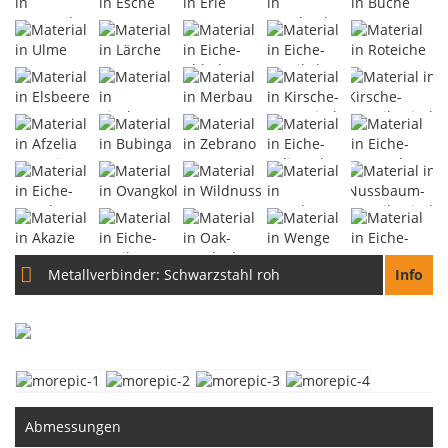
Metallverbinder:
Schwarzstahl roh
Info
Abmessungen