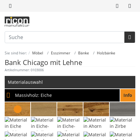
Sie sind hier:
Möbel
Esszimmer
Bänke
Holzbänke
Bank Chicago mit Lehne
Artikelnummer: 0103006
Materialauswahl
Massivholz:
Eiche
Info