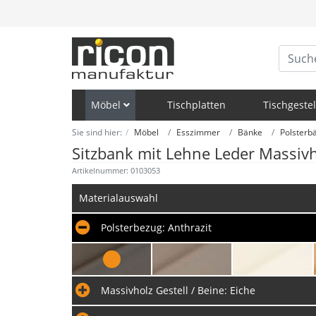
Möbel
Tischplatten
Tischgestel
Sie sind hier:
Möbel
Esszimmer
Bänke
Polsterb
Sitzbank mit Lehne Leder Massiv
Artikelnummer: 0103053
Materialauswahl
Polsterbezug:
Anthrazit
Massivholz Gestell / Beine:
Eiche