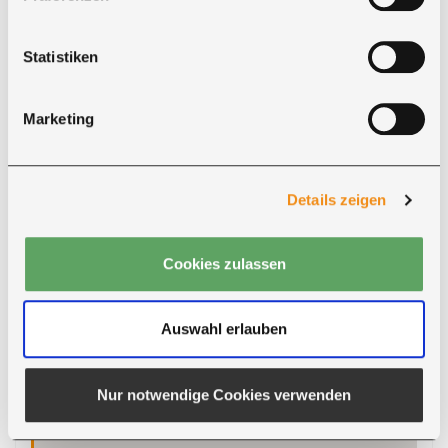
Für welche Räume eignet sich
Statistiken
der New York?
Marketing
Warum ist Ricon der richtige
Hersteller für Esstische nach Maß?
Details zeigen
Cookies zulassen
Auswahl erlauben
MATERIALIEN VORAB ERLEBEN
Kostenlose Musterbox für
Nur notwendige Cookies verwenden
Ihre Materialauswahl