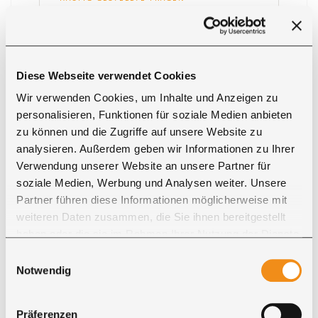
Fragen zum Esstisch New
York aus Massivholz und
Metall
Diese Webseite verwendet Cookies
Wir verwenden Cookies, um Inhalte und Anzeigen zu
Aus welchen Materialien
besteht der Esstisch New York?
personalisieren, Funktionen für soziale Medien anbieten
zu können und die Zugriffe auf unsere Website zu
analysieren. Außerdem geben wir Informationen zu Ihrer
Kann der New York nach Maß
gefertigt werden?
Verwendung unserer Website an unsere Partner für
soziale Medien, Werbung und Analysen weiter. Unsere
Partner führen diese Informationen möglicherweise mit
Welche Oberflächen sind
erhältlich?
weiteren Daten zusammen, die Sie ihnen bereitgestellt
haben oder die sie im Rahmen Ihrer Nutzung der Dienste
Bietet der Tisch viel
gesammelt haben. Sie geben Einwilligung zu unseren
Einwilligungsauswahl
Beinfreiheit?
Cookies, wenn Sie unsere Webseite weiterhin nutzen.
Notwendig
Kann der Esstisch New York
Präferenzen
erweitert werden?