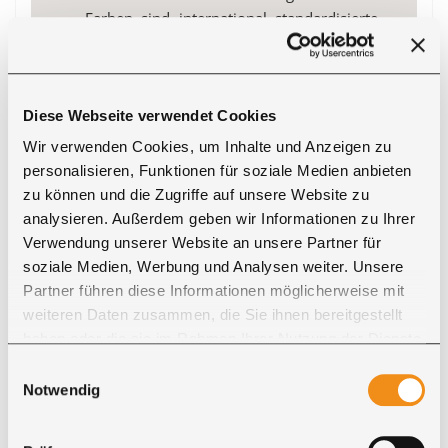
Farben sind international standardisierte
Farbtöne für Industrie, Handwerk und
Design. Eine Übersicht der
RAL-Classic
Farben
hilft Ihnen bei der Auswahl.
Diese Webseite verwendet Cookies
Bitte beachten Sie, dass unsere Möbel
Wir verwenden Cookies, um Inhalte und Anzeigen zu
ausschließlich für den
Innenbereich
personalisieren, Funktionen für soziale Medien anbieten
vorgesehen sind. Für Outdoor-Projekte
zu können und die Zugriffe auf unsere Website zu
empfehlen wir unsere
Kategorie Garten
analysieren. Außerdem geben wir Informationen zu Ihrer
oder fragen Sie Ihr individuelles Projekt
Verwendung unserer Website an unsere Partner für
direkt bei uns an.
soziale Medien, Werbung und Analysen weiter. Unsere
Partner führen diese Informationen möglicherweise mit
weiteren Daten zusammen, die Sie ihnen bereitgestellt
haben oder die sie im Rahmen Ihrer Nutzung der Dienste
SERVICE RUND UM IHRE BESTELLUNG
gesammelt haben. Sie geben Einwilligung zu unseren
Zahlung, Lieferung und persönliche
Einwilligungsauswahl
Cookies, wenn Sie unsere Webseite weiterhin nutzen.
Notwendig
Beratung