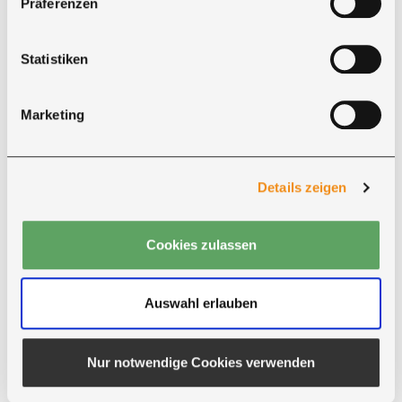
Präferenzen
Statistiken
Marketing
Zahlung
Für Ihre Bestellung bei Ricon stehen mehrere
Zahlungsarten zur Auswahl.
Details zeigen
●
PayPal
●
Vorkasse
Cookies zulassen
●
Nachnahme
●
Barzahlung bei Abholung
●
Kreditkarte
Auswahl erlauben
Bei Zahlung per Vorkasse erhalten Sie
5 % Rabatt
auf den Produktpreis
.
Nur notwendige Cookies verwenden