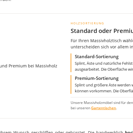
HOLZSORTIERUNG
Standard oder Premi
Für Ihren Massivholztisch wähl
unterscheiden sich vor allem in
Standard-Sortierung
Splint, Äste und natürliche Fehls
ausgearbeitet. Die Oberfläche wir
Premium-Sortierung
Splint und größere Äste werden 
können vorkommen. Die Oberfläc
Unsere Massivholzmöbel sind für den
bei unseren
Gartentischen
.
 ihrem Wunsch geschliffen oder gebürstet. Die handwerklich
hoc