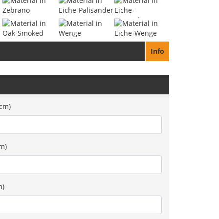
Info
0cm)
cm)
m)