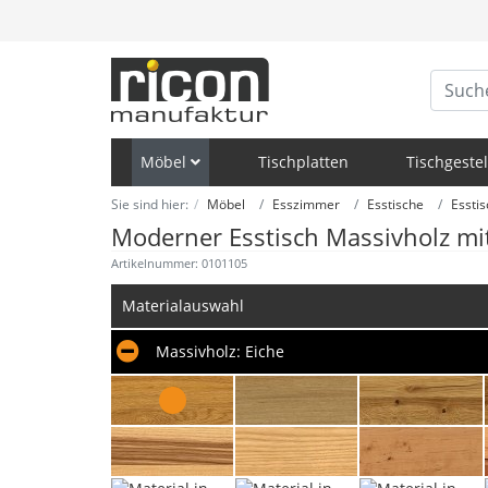
Möbel
Tischplatten
Tischgestel
Sie sind hier:
Möbel
Esszimmer
Esstische
Esstis
Moderner Esstisch Massivholz mi
Artikelnummer: 0101105
Materialauswahl
Massivholz:
Eiche