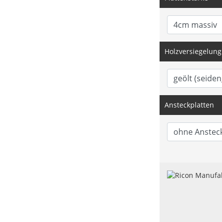
Holzversiegelung
Ansteckplatten