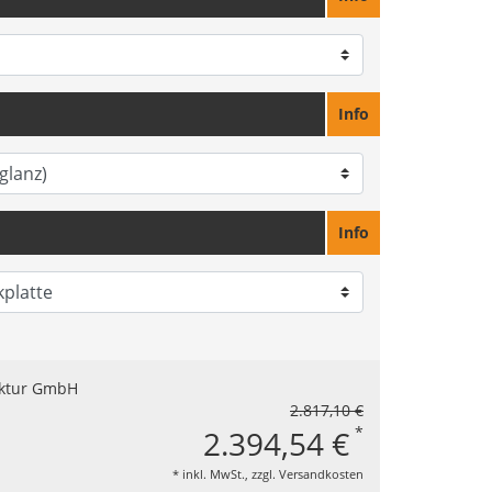
Info
Info
2.817,10 €
*
2.394,54 €
* inkl. MwSt., zzgl.
Versandkosten