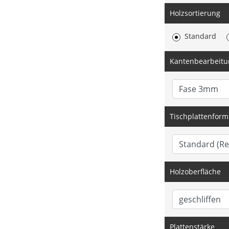
Holzsortierung
Standard
Kantenbearbeitu
Tischplattenform
Holzoberfläche
Plattenstärke