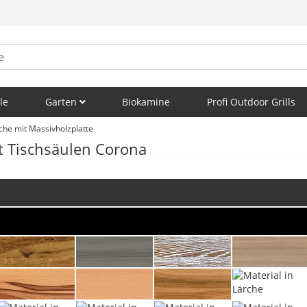
le
Garten
Biokamine
Profi Outdoor Grills
che mit Massivholzplatte
t Tischsäulen Corona