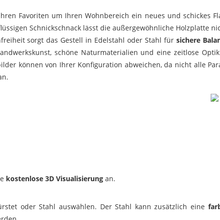
hren Favoriten um Ihren Wohnbereich ein neues und schickes Flai
lüssigen Schnickschnack lässt die außergewöhnliche Holzplatte ni
reiheit sorgt das Gestell in Edelstahl oder Stahl für
sichere Bala
Handwerkskunst, schöne Naturmaterialien und eine zeitlose Optik
ilder können von Ihrer Konfiguration abweichen, da nicht alle P
an.
ne
kostenlose 3D Visualisierung
an.
ürstet oder Stahl auswählen. Der Stahl kann zusätzlich eine
far
erden.