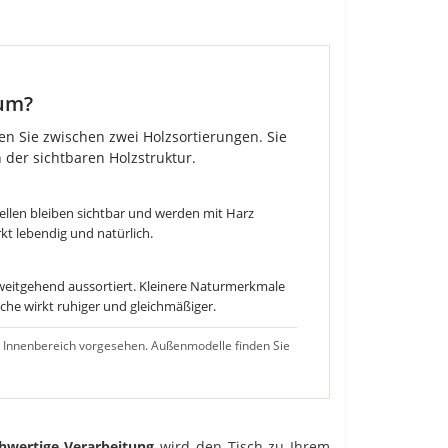
um?
en Sie zwischen zwei Holzsortierungen. Sie
 der sichtbaren Holzstruktur.
tellen bleiben sichtbar und werden mit Harz
kt lebendig und natürlich.
weitgehend aussortiert. Kleinere Naturmerkmale
he wirkt ruhiger und gleichmäßiger.
 Innenbereich vorgesehen. Außenmodelle finden Sie
hwertige Verarbeitung
wird den Tisch zu Ihrem