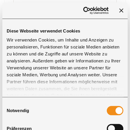
Michael S.
„Wir sind sehr zufrieden mit dem tollen Tisch.
Vielen Dank und liebe Grüße.“
Diese Webseite verwendet Cookies
Wir verwenden Cookies, um Inhalte und Anzeigen zu
personalisieren, Funktionen für soziale Medien anbieten
zu können und die Zugriffe auf unsere Website zu
analysieren. Außerdem geben wir Informationen zu Ihrer
Luise B.
Verwendung unserer Website an unsere Partner für
„Wir sind sehr zufrieden mit dem neuen
soziale Medien, Werbung und Analysen weiter. Unsere
Tisch. Er passt wunderbar zu unseren
Partner führen diese Informationen möglicherweise mit
restlichen Möbeln.“
weiteren Daten zusammen, die Sie ihnen bereitgestellt
haben oder die sie im Rahmen Ihrer Nutzung der Dienste
gesammelt haben. Sie geben Einwilligung zu unseren
Einwilligungsauswahl
Cookies, wenn Sie unsere Webseite weiterhin nutzen.
Notwendig
Hans H.
Präferenzen