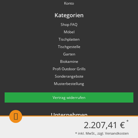
Konto
Kategorien
Shop FAQ
Möbel
Tischplatten
Tischgestelle
Garten
Biokamine
Profi Outdoor Grills
Sonderangebote
Musterbestellung
Vertrag widerrufen
Unternehmen
*
2.207,41 €
Impressum
Über uns
* inkl. MwSt., zzgl.
Versandkosten