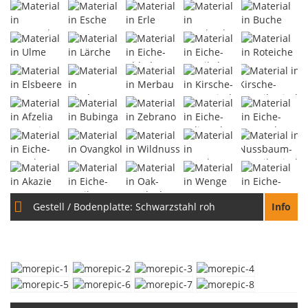
Gestell / Bodenplatte:
Schwarzstahl roh
Info