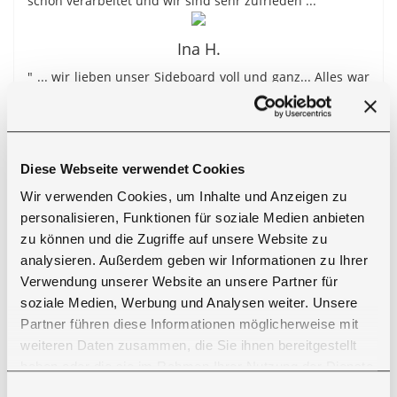
schön verarbeitet und wir sind sehr zufrieden ..."
Ina H.
" ... wir lieben unser Sideboard voll und ganz... Alles war
top, Lieferung perfekt ..."
Diese Webseite verwendet Cookies
RAL-Wunschfarbe
Wir verwenden Cookies, um Inhalte und Anzeigen zu
Der Korpus, die Fronten sowie Gestell/Füße Ihres neuen
personalisieren, Funktionen für soziale Medien anbieten
zu können und die Zugriffe auf unsere Website zu
Schrankes können in Ihrer gewünschten RAL-Farbe
analysieren. Außerdem geben wir Informationen zu Ihrer
lackiert werden. Als RAL-Farben bezeichnet man eine
Verwendung unserer Website an unsere Partner für
Anzahl an normierten Farbtönen, welche von der RAL
soziale Medien, Werbung und Analysen weiter. Unsere
gGmbH erstellt und verwaltet werden. Im Jahr 1927
Partner führen diese Informationen möglicherweise mit
bestand die Normung lediglich nur aus 40 Farben.
weiteren Daten zusammen, die Sie ihnen bereitgestellt
Mittlerweile gibt es über 2.500 RAL Farben, welche in
haben oder die sie im Rahmen Ihrer Nutzung der Dienste
Industrie, Handwerk und Design sowie bei den
gesammelt haben. Sie geben Einwilligung zu unseren
Einwilligungsauswahl
professionellen Farbanwendern ein weltweit