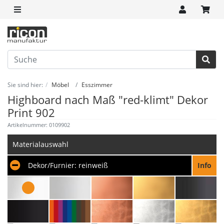
Sie sind hier:
Möbel
Esszimmer
Highboard nach Maß "red-klimt" Dekor
Print 902
Artikelnummer: 0109902
Materialauswahl
Dekor/Furnier:
reinweiß
Info