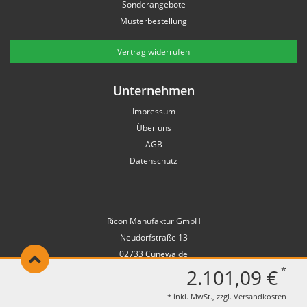
Sonderangebote
Musterbestellung
Vertrag widerrufen
Unternehmen
Impressum
Über uns
AGB
Datenschutz
Ricon Manufaktur GmbH
Neudorfstraße 13
02733 Cunewalde
*
Deutschland
2.101,09 €
* inkl. MwSt., zzgl.
Versandkosten
Telefon: +49 (0)35877 889 80