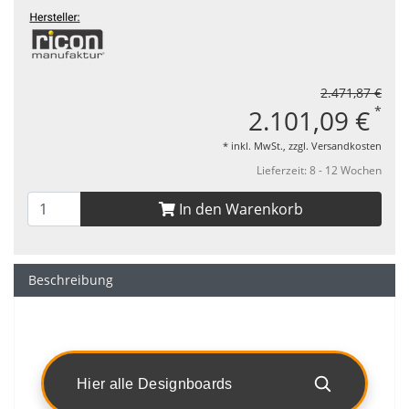
2.471,87 €
*
2.101,09 €
* inkl. MwSt., zzgl.
Versandkosten
Lieferzeit: 8 - 12 Wochen
In den Warenkorb
Beschreibung
Hier alle Designboards