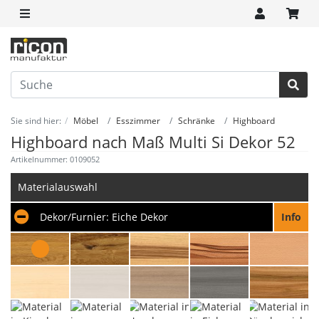
Sie sind hier:
Möbel
Esszimmer
Schränke
Highboard
Highboard nach Maß Multi Si Dekor 52
Artikelnummer: 0109052
Materialauswahl
Dekor/Furnier:
Eiche Dekor
Info