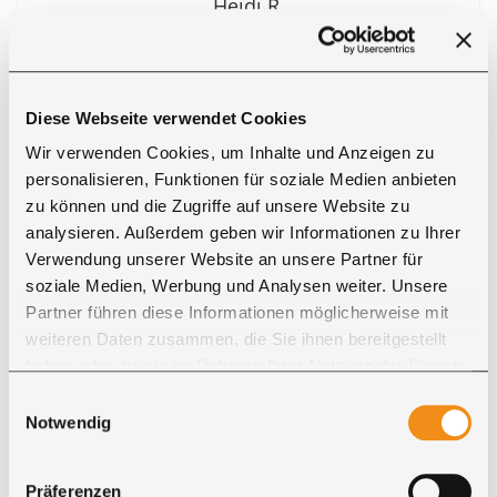
Heidi R.
" ... Wir sind begeistert von unserem neuen Sideboard.
Ein wirkliches Highlight in unserem Schlafzimmer. ..."
Diese Webseite verwendet Cookies
Wir verwenden Cookies, um Inhalte und Anzeigen zu
personalisieren, Funktionen für soziale Medien anbieten
zu können und die Zugriffe auf unsere Website zu
analysieren. Außerdem geben wir Informationen zu Ihrer
Verwendung unserer Website an unsere Partner für
soziale Medien, Werbung und Analysen weiter. Unsere
Partner führen diese Informationen möglicherweise mit
weiteren Daten zusammen, die Sie ihnen bereitgestellt
haben oder die sie im Rahmen Ihrer Nutzung der Dienste
gesammelt haben. Sie geben Einwilligung zu unseren
Einwilligungsauswahl
Cookies, wenn Sie unsere Webseite weiterhin nutzen.
Notwendig
Präferenzen