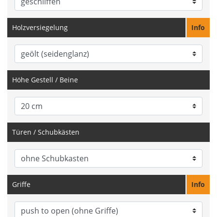
Holzversiegelung
Info
Höhe Gestell / Beine
Türen / Schubkästen
Griffe
Info