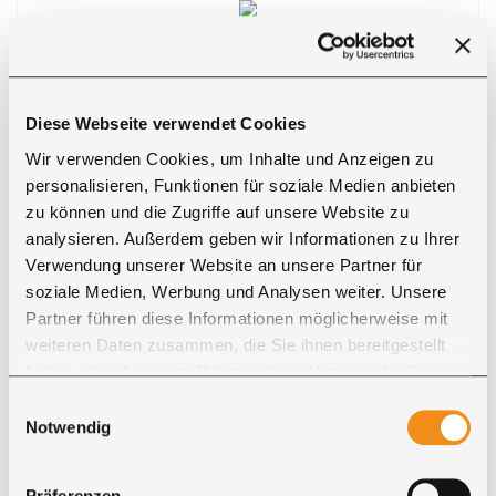
Heidi R.
" ... Wir sind begeistert von unserem neuen Sideboard.
Ein wirkliches Highlight in unserem Schlafzimmer. ..."
Diese Webseite verwendet Cookies
Wir verwenden Cookies, um Inhalte und Anzeigen zu
Marzana G.
personalisieren, Funktionen für soziale Medien anbieten
zu können und die Zugriffe auf unsere Website zu
" ... Wir sind mit unserem neuen Board sehr zufrieden
analysieren. Außerdem geben wir Informationen zu Ihrer
und ist immer wieder ein Hingucker. Das Board ist super
Verwendung unserer Website an unsere Partner für
schön verarbeitet und wir sind sehr zufrieden ..."
soziale Medien, Werbung und Analysen weiter. Unsere
Partner führen diese Informationen möglicherweise mit
Ina H.
weiteren Daten zusammen, die Sie ihnen bereitgestellt
" ... wir lieben unser Sideboard voll und ganz... Alles war
haben oder die sie im Rahmen Ihrer Nutzung der Dienste
gesammelt haben. Sie geben Einwilligung zu unseren
top, Lieferung perfekt ..."
Einwilligungsauswahl
Cookies, wenn Sie unsere Webseite weiterhin nutzen.
Notwendig
Präferenzen