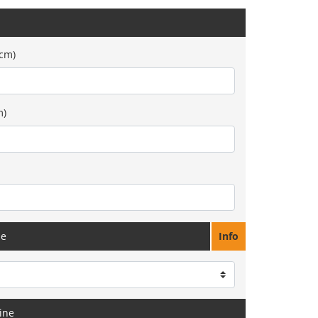
0cm)
m)
ne
Info
ine