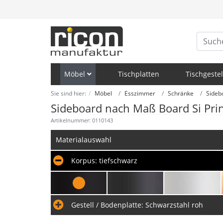
Möbel
Tischplatten
Tischgestel
Sie sind hier:
Möbel
Esszimmer
Schränke
Sideb
Sideboard nach Maß Board Si Pri
Artikelnummer: 0110143
Materialauswahl
Korpus:
tiefschwarz
Gestell / Bodenplatte:
Schwarzstahl roh