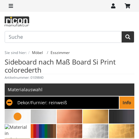
Sie sind hier:
Möbel
Esszimmer
Sideboard nach Maß Board Si Print
colorederth
Artikelnummer: 0109840
Materialauswahl
Dekor/Furnier:
reinweiß
Info