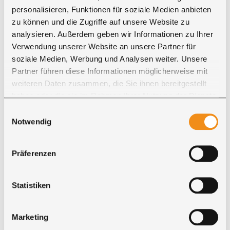
Max M.
personalisieren, Funktionen für soziale Medien anbieten
zu können und die Zugriffe auf unsere Website zu
" ... vielen Dank für die tolle, professionelle
analysieren. Außerdem geben wir Informationen zu Ihrer
und flexible Betreuung von der
Verwendung unserer Website an unsere Partner für
Mustersendung bis zur Auslieferung mit dem
soziale Medien, Werbung und Analysen weiter. Unsere
– freundlichen, hilfsbereiten Ricon-Fahrer. Der
Partner führen diese Informationen möglicherweise mit
Tisch hätte nicht schöner werden können..."
weiteren Daten zusammen, die Sie ihnen bereitgestellt
haben oder die sie im Rahmen Ihrer Nutzung der Dienste
gesammelt haben. Sie geben Einwilligung zu unseren
Einwilligungsauswahl
Cookies, wenn Sie unsere Webseite weiterhin nutzen.
Notwendig
Präferenzen
Statistiken
Marketing