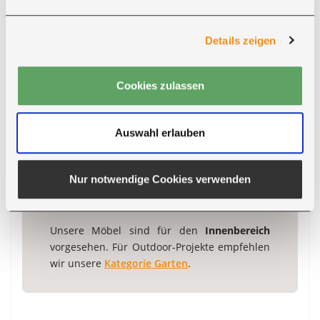
INDIVIDUELLE FARBGESTALTUNG
Details zeigen
Metallteile in Ihrer RAL-
Wunschfarbe
Cookies zulassen
Lackierbare Metallteile können in
zahlreichen RAL-Farben gefertigt werden.
Auswahl erlauben
Wählen Sie die Option "RAL-Wunschfarbe"
und geben Sie den Farbcode im
Nur notwendige Cookies verwenden
Bemerkungsfeld oder direkt beim
Kundenservice an.
Unsere Möbel sind für den
Innenbereich
vorgesehen. Für Outdoor-Projekte empfehlen
wir unsere
Kategorie Garten
.