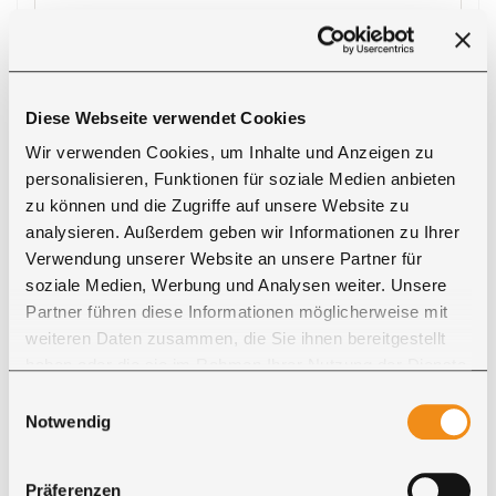
ECHTE KUNDENMÖBEL
Referenzen unserer Kunden
Diese Webseite verwendet Cookies
Wir verwenden Cookies, um Inhalte und Anzeigen zu
personalisieren, Funktionen für soziale Medien anbieten
zu können und die Zugriffe auf unsere Website zu
analysieren. Außerdem geben wir Informationen zu Ihrer
Michael S.
Verwendung unserer Website an unsere Partner für
soziale Medien, Werbung und Analysen weiter. Unsere
„Wir sind sehr zufrieden mit dem tollen Tisch.
Partner führen diese Informationen möglicherweise mit
Vielen Dank und liebe Grüße.“
weiteren Daten zusammen, die Sie ihnen bereitgestellt
haben oder die sie im Rahmen Ihrer Nutzung der Dienste
gesammelt haben. Sie geben Einwilligung zu unseren
Einwilligungsauswahl
Cookies, wenn Sie unsere Webseite weiterhin nutzen.
Notwendig
Luise B.
Präferenzen